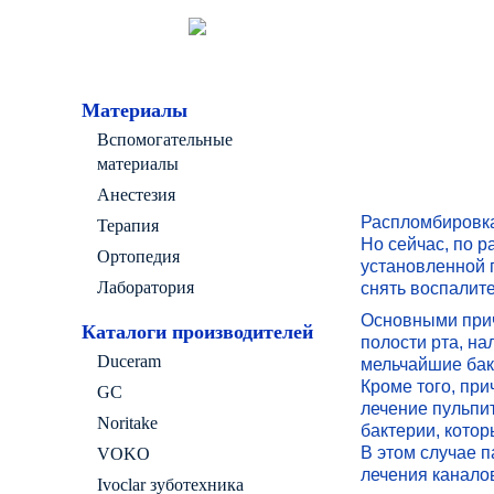
Материалы
Вспомогательные
материалы
Анестезия
Распломбировка
Терапия
Но сейчас, по 
Ортопедия
установленной 
Лаборатория
снять воспалит
Основными прич
Каталоги производителей
полости рта, н
Duceram
мельчайшие бак
Кроме того, пр
GC
лечение пульпит
Noritake
бактерии, котор
В этом случае п
VOKO
лечения канало
Ivoclar зуботехника